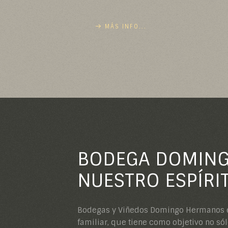
MÁS INFO...
BODEGA DOMING
NUESTRO ESPÍRIT
Bodegas y Viñedos Domingo Hermanos e
que ha tenido la empresa desde su fun
familiar, que tiene como objetivo no só
permite exhibir con orgullo que seamo