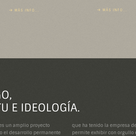
MÁS INFO...
MÁS INFO...
O,
U E IDEOLOGÍA.
s un amplio proyecto
dación, es lo que nos
lo el desarrollo permanente
s una de las pocas que, en