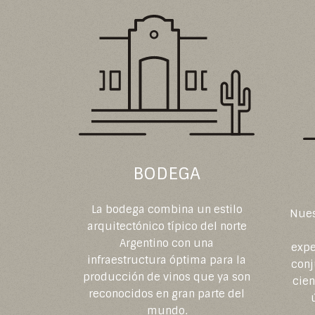
BODEGA
La bodega combina un estilo
Nues
arquitectónico típico del norte
Argentino con una
expe
infraestructura óptima para la
conj
producción de vinos que ya son
cien
reconocidos en gran parte del
mundo.