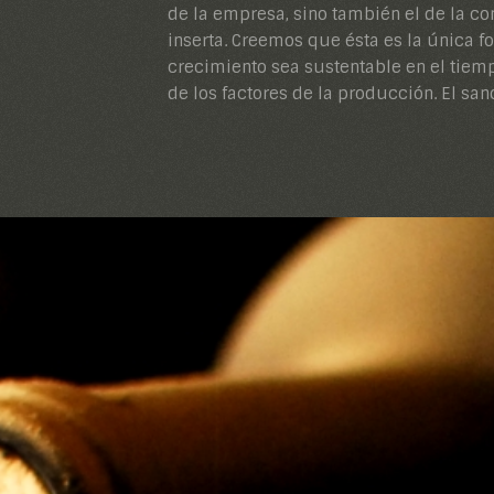
de la empresa, sino también el de la c
su actividad, ha logrado mantener su e
inserta. Creemos que ésta es la única f
siendo al mismo tiempo una empresa mo
crecimiento sea sustentable en el tiemp
de los factores de la producción. El sa