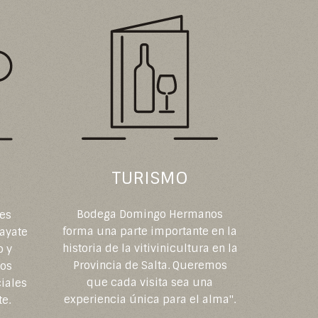
TURISMO
Bodega Domingo Hermanos
les
forma una parte importante en la
fayate
historia de la vitivinicultura en la
o y
Provincia de Salta. Queremos
nos
que cada visita sea una
iales
experiencia única para el alma".
te.