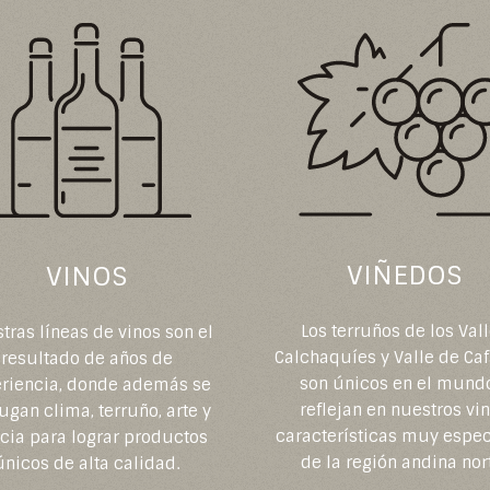
VIÑEDOS
VINOS
Los terruños de los Val
tras líneas de vinos son el
Calchaquíes y Valle de Ca
resultado de años de
son únicos en el mund
riencia, donde además se
reflejan en nuestros vi
ugan clima, terruño, arte y
características muy espec
cia para lograr productos
de la región andina nor
únicos de alta calidad.