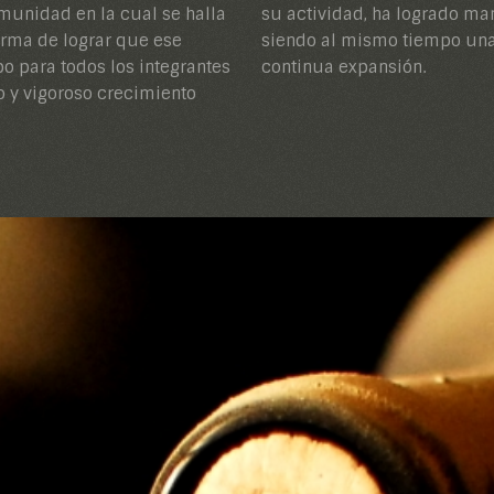
omunidad en la cual se halla
structura familiar original,
orma de lograr que ese
derna, eficiente, y en
o para todos los integrantes
continua expansión.
no y vigoroso crecimiento